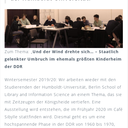
Zum Thema: „
Und der Wind drehte sich… – Staatlich
gelenkter Umbruch im ehemals größten Kinderheim
der DDR
Wintersemester 2019/20: Wir arbeiten wieder mit den
Studierenden der Humboldt-Universität, Berlin School of
Library and Information Science an einem Thema, das sie
mit Zeitzeugen der Königsheide vertiefen. Eine
Ausstellung wird entstehen, die im Frühjahr 2020 im Café
Sibylle stattfinden wird. Diesmal geht es um eine
hochspannende Phase in der DDR von 1960 bis 1970,