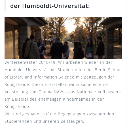
der Humboldt-Universität:
Wintersemester 2018/19: Wir arbeiten wieder an der
Humboldt-Universität mit Studierenden der Berlin School
of Library and Information Science mit Zeitzeugen der
Königsheide. Diesmal erstellen wir zusammen eine
Ausstellung zum Thema NAW – das Nationale Aufbauwerk
am Beispiel des ehemaligen Kinderheimes in der
Königsheide.
Wir sind gespannt auf die Begegnungen zwischen den
Studierenden und unseren Zeitzeugen.